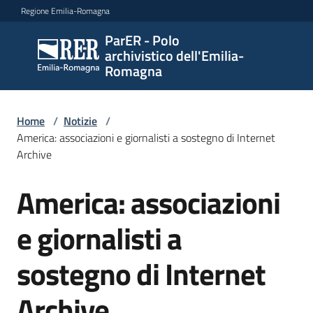
Vai al contenuto
Vai alla navigazione
Vai al footer
Regione Emilia-Romagna
ParER - Polo
ParER -
archivistico dell'Emilia-
Polo
Romagna
archivistico
dell'Emilia-
Romagna
Home
/
Notizie
/
America: associazioni e giornalisti a sostegno di Internet
Archive
Polo
America: associazioni
Salta al contenuto
archivistico
e giornalisti a
Archivio
sostegno di Internet
storico
Archive
Conservazione