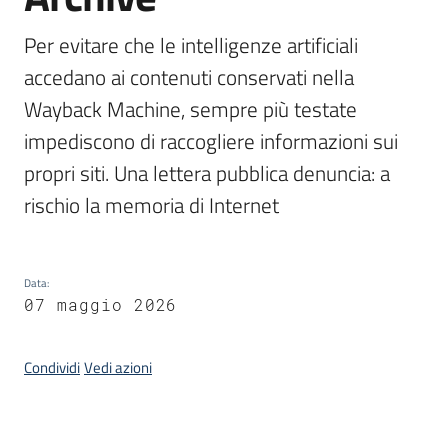
Per evitare che le intelligenze artificiali 
Argomenti
accedano ai contenuti conservati nella 
Wayback Machine, sempre più testate 
impediscono di raccogliere informazioni sui 
propri siti. Una lettera pubblica denuncia: a 
rischio la memoria di Internet
Contatti
Data
:
07 maggio 2026
Seguici
su
Condividi
Vedi azioni