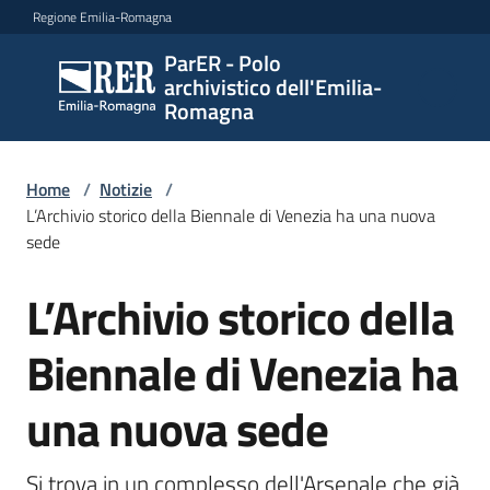
Vai al contenuto
Vai alla navigazione
Vai al footer
Regione Emilia-Romagna
ParER - Polo
ParER -
archivistico dell'Emilia-
Polo
Romagna
archivistico
dell'Emilia-
Romagna
Home
/
Notizie
/
L’Archivio storico della Biennale di Venezia ha una nuova
sede
Polo
L’Archivio storico della
Salta al contenuto
archivistico
Biennale di Venezia ha
Archivio
una nuova sede
storico
Si trova in un complesso dell'Arsenale che già 
Conservazione