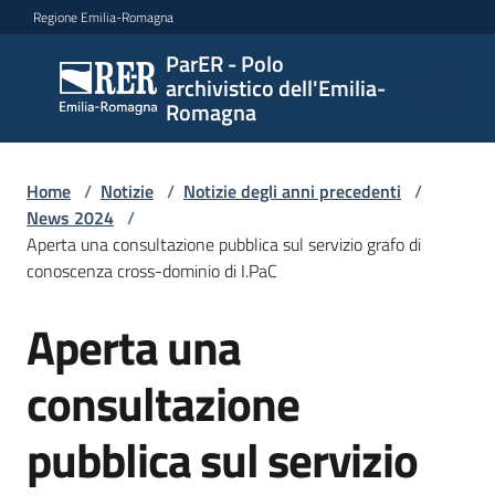
Vai al contenuto
Vai alla navigazione
Vai al footer
Regione Emilia-Romagna
ParER - Polo
ParER -
archivistico dell'Emilia-
Polo
Romagna
archivistico
dell'Emilia-
Romagna
Home
/
Notizie
/
Notizie degli anni precedenti
/
News 2024
/
Aperta una consultazione pubblica sul servizio grafo di
conoscenza cross-dominio di I.PaC
Polo
archivistico
Aperta una
Salta al contenuto
consultazione
Archivio
storico
pubblica sul servizio
Conservazione