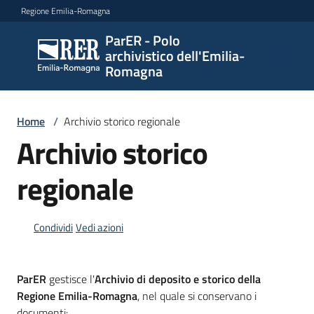
Vai al contenuto
Vai alla navigazione
Vai al footer
Regione Emilia-Romagna
ParER - Polo
ParER -
archivistico dell'Emilia-
Polo
Romagna
archivistico
dell'Emilia-
Romagna
Home
/
Archivio storico regionale
Archivio storico
regionale
Polo
archivistico
Condividi
Vedi azioni
Archivio
storico
ParER
gestisce l'
Archivio
di deposito e storico della
Menu selezionato
Regione Emilia-Romagna
, nel quale si conservano i
Conservazione
documenti: