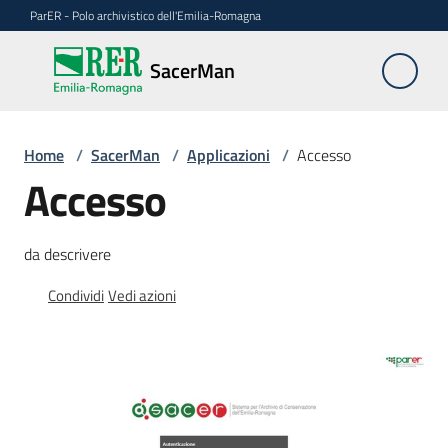
Vai al contenuto
Vai alla navigazione
Vai al footer
ParER - Polo archivistico dell'Emilia-Romagna
SacerMan
SacerMan
Home
Applicazioni
/
SacerMan
/
Applicazioni
/
Accesso
Menu selezionato
Accesso
Evolutive
da descrivere
FAQ
Condividi
Vedi azioni