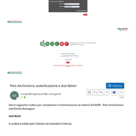
ParER -
Polo
archivistico
dell'Emilia-
Romagna
Polo archivistico
Archivio storico
Conservazione
Argomenti