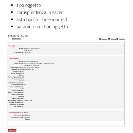
tipo oggetto
corrispondenza in sacer
ParER -
lista tipi file e versioni xsd
Polo
parametri del tipo oggetto
archivistico
dell'Emilia-
Romagna
Polo archivistico
Archivio storico
Conservazione
Argomenti