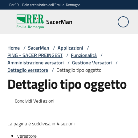
Vai al contenuto
Vai alla navigazione
Vai al footer
ParER - Polo archivistico dell'Emilia-Romagna
SacerMan
SacerMan
Home
Applicazioni
/
SacerMan
/
Applicazioni
/
Menu selezionato
PING - SACER PREINGEST
/
Funzionalità
/
Amministrazione versatori
/
Gestione Versatori
/
Evolutive
Dettaglio versatore
/
Dettaglio tipo oggetto
Dettaglio tipo oggetto
FAQ
Condividi
Vedi azioni
La pagina è suddivisa in 4 sezioni
versatore