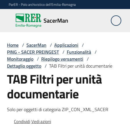
Vai al contenuto
Vai alla navigazione
Vai al footer
ParER - Polo archivistico dell'Emilia-Romagna
SacerMan
SacerMan
Home
Applicazioni
/
SacerMan
/
Applicazioni
/
Menu selezionato
PING - SACER PREINGEST
/
Funzionalità
/
Monitoraggio
/
Riepilogo versamenti
/
Evolutive
Dettaglio oggetto
/
TAB Filtri per unità documentarie
TAB Filtri per unità
FAQ
documentarie
Solo per oggetti di categoria ZIP_CON_XML_SACER
Condividi
Vedi azioni