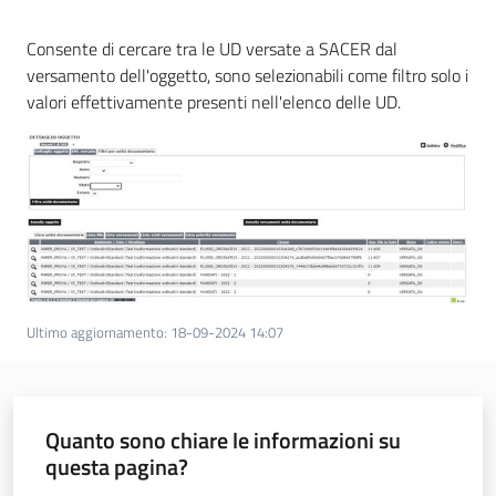
Consente di cercare tra le UD versate a SACER dal
ParER -
versamento dell'oggetto, sono selezionabili come filtro solo i
Polo
valori effettivamente presenti nell'elenco delle UD.
archivistico
dell'Emilia-
Romagna
Polo archivistico
Archivio storico
Ultimo aggiornamento
:
18-09-2024 14:07
Conservazione
Argomenti
Quanto sono chiare le informazioni su
questa pagina?