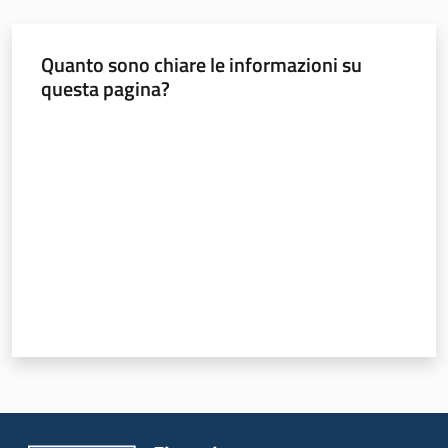
ParER -
Quanto sono chiare le informazioni su
Polo
questa pagina?
archivistico
dell'Emilia-
Valuta da 1 a 5 stelle
Romagna
Polo archivistico
Archivio storico
Conservazione
Argomenti