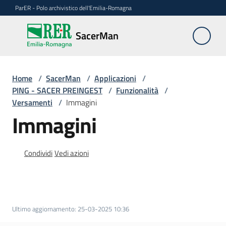
Vai al contenuto
Vai alla navigazione
Vai al footer
ParER - Polo archivistico dell'Emilia-Romagna
SacerMan
SacerMan
Home
Applicazioni
/
SacerMan
/
Applicazioni
/
Menu selezionato
PING - SACER PREINGEST
/
Funzionalità
/
Versamenti
/
Immagini
Evolutive
Immagini
FAQ
Condividi
Vedi azioni
Ultimo aggiornamento
:
25-03-2025 10:36