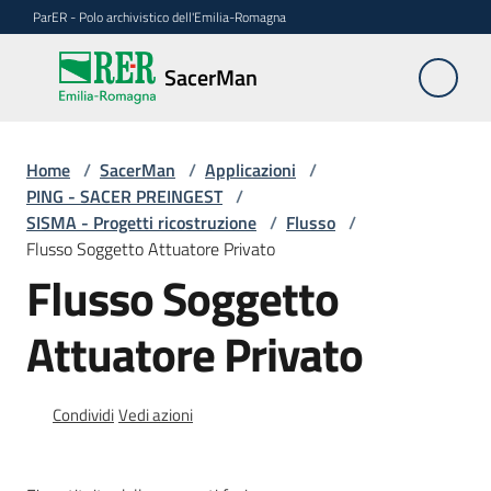
Vai al contenuto
Vai alla navigazione
Vai al footer
ParER - Polo archivistico dell'Emilia-Romagna
SacerMan
SacerMan
Home
Applicazioni
/
SacerMan
/
Applicazioni
/
Menu selezionato
PING - SACER PREINGEST
/
SISMA - Progetti ricostruzione
/
Flusso
/
Evolutive
Flusso Soggetto Attuatore Privato
Flusso Soggetto
FAQ
Attuatore Privato
Condividi
Vedi azioni