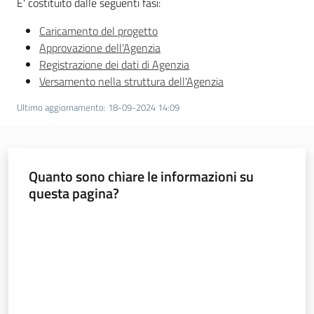
E' costituito dalle seguenti fasi:
Caricamento del progetto
ParER -
Approvazione dell'Agenzia
Polo
Registrazione dei dati di Agenzia
archivistico
dell'Emilia-
Versamento nella struttura dell'Agenzia
Romagna
Ultimo aggiornamento
:
18-09-2024 14:09
Polo archivistico
Quanto sono chiare le informazioni su
Archivio storico
questa pagina?
Valuta da 1 a 5 stelle
Conservazione
Argomenti