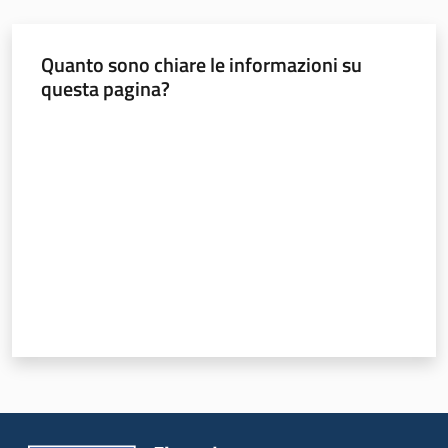
ParER -
Quanto sono chiare le informazioni su
Polo
questa pagina?
archivistico
dell'Emilia-
Valuta da 1 a 5 stelle
Romagna
Polo archivistico
Archivio storico
Conservazione
Argomenti