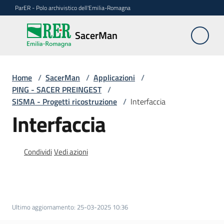
Vai al contenuto
Vai alla navigazione
Vai al footer
ParER - Polo archivistico dell'Emilia-Romagna
SacerMan
SacerMan
Home
Applicazioni
/
SacerMan
/
Applicazioni
/
Menu selezionato
PING - SACER PREINGEST
/
SISMA - Progetti ricostruzione
/
Interfaccia
Evolutive
Interfaccia
FAQ
Condividi
Vedi azioni
Ultimo aggiornamento
:
25-03-2025 10:36