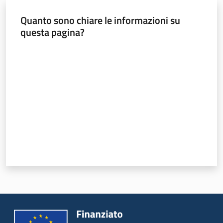
Quanto sono chiare le informazioni su
ParER -
questa pagina?
Polo
archivistico
Valuta da 1 a 5 stelle
dell'Emilia-
Romagna
Polo archivistico
Archivio storico
Conservazione
Argomenti