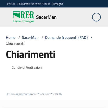
Vai al contenuto
Vai alla navigazione
Vai al footer
ParER - Polo archivistico dell'Emilia-Romagna
SacerMan
SacerMan
Applicazioni
Home
/
SacerMan
/
Domande frequenti (FAQ)
/
Chiarimenti
Chiarimenti
Evolutive
FAQ
Condividi
Vedi azioni
Menu selezionato
Ultimo aggiornamento
:
25-03-2025 10:36