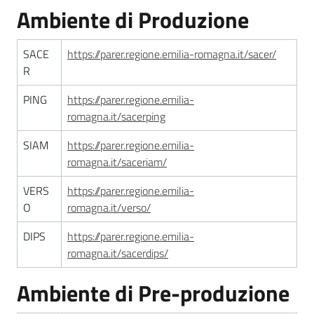
Ambiente di Produzione
ParER -
Polo
SACE
https://parer.regione.emilia-romagna.it/sacer/
archivistico
R
dell'Emilia-
Romagna
PING
https://parer.regione.emilia-
romagna.it/sacerping
Polo archivistico
SIAM
https://parer.regione.emilia-
romagna.it/saceriam/
Archivio storico
VERS
https://parer.regione.emilia-
O
romagna.it/verso/
DIPS
https://parer.regione.emilia-
Conservazione
romagna.it/sacerdips/
Argomenti
Ambiente di Pre-produzione