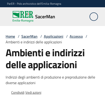
Vai al contenuto
Vai alla navigazione
Vai al footer
ParER - Polo archivistico dell'Emilia-Romagna
SacerMan
SacerMan
Home
Applicazioni
/
SacerMan
/
Applicazioni
/
Accesso
/
Menu selezionato
Ambienti e indirizzi delle applicazioni
Ambienti e indirizzi
Evolutive
delle applicazioni
FAQ
Indirizzi degli ambienti di produzione e preproduzione delle
diverse applicazioni
Condividi
Vedi azioni