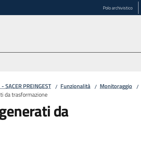
Polo archivistico
 - SACER PREINGEST
Funzionalità
Monitoraggio
/
/
/
ati da trasformazione
 generati da