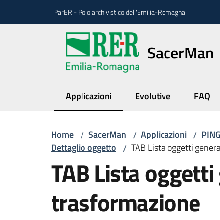
Vai al contenuto
Vai alla navigazione
Vai al footer
ParER - Polo archivistico dell'Emilia-Romagna
SacerMan
Applicazioni
Evolutive
FAQ
Menu selezionato
Home
SacerMan
Applicazioni
PING
/
/
/
Dettaglio oggetto
TAB Lista oggetti gener
/
TAB Lista oggetti
trasformazione