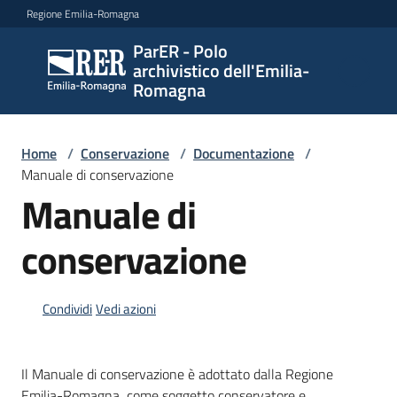
Vai al contenuto
Vai alla navigazione
Vai al footer
Regione Emilia-Romagna
ParER - Polo
ParER -
archivistico dell'Emilia-
Polo
Romagna
archivistico
dell'Emilia-
Romagna
Home
/
Conservazione
/
Documentazione
/
Manuale di conservazione
Manuale di
Polo
conservazione
archivistico
Condividi
Vedi azioni
Archivio
storico
Il Manuale di conservazione è adottato dalla Regione
Conservazione
Emilia-Romagna come soggetto conservatore e