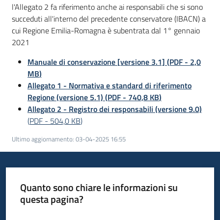
l'Allegato 2 fa riferimento anche ai responsabili che si sono
succeduti all'interno del precedente conservatore (IBACN) a
cui Regione Emilia-Romagna è subentrata dal 1° gennaio
2021
Manuale di conservazione [versione 3.1]
(
PDF
-
2,0
MB
)
Allegato 1 - Normativa e standard di riferimento
Regione (versione 5.1)
(
PDF
-
740,8 KB
)
Allegato 2 - Registro dei responsabili (versione 9.0)
(
PDF
-
504,0 KB
)
Ultimo aggiornamento
:
03-04-2025 16:55
Quanto sono chiare le informazioni su
questa pagina?
Valuta da 1 a 5 stelle