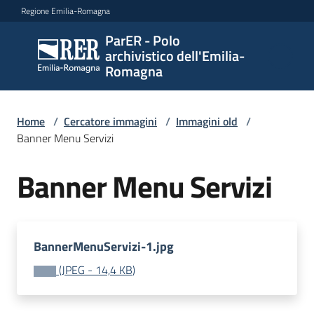
Vai al contenuto
Vai alla navigazione
Vai al footer
Regione Emilia-Romagna
ParER - Polo
ParER -
archivistico dell'Emilia-
Polo
Romagna
archivistico
dell'Emilia-
Romagna
Home
/
Cercatore immagini
/
Immagini old
/
Banner Menu Servizi
Banner Menu Servizi
Polo
archivistico
BannerMenuServizi-1.jpg
Archivio
(
JPEG
-
14,4 KB
)
storico
Conservazione