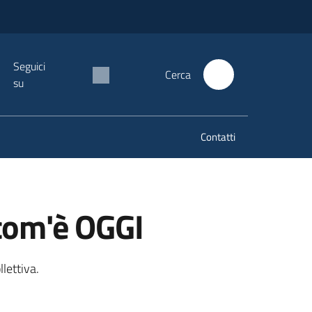
Seguici
Cerca
su
Contatti
 com'è OGGI
lettiva.