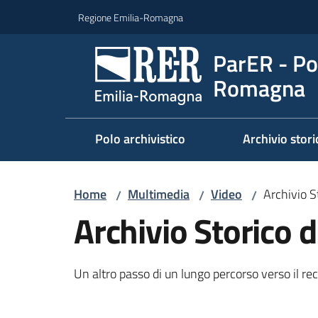
Vai al contenuto
Vai alla navigazione
Vai al footer
Regione Emilia-Romagna
ParER - Pol
Romagna
Polo archivistico
Archivio stori
Home
Multimedia
Video
Archivio S
/
/
/
Archivio Storico 
Un altro passo di un lungo percorso verso il rec