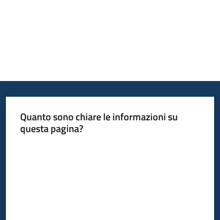
Argomenti
Contatti
Quanto sono chiare le informazioni su
questa pagina?
Valuta da 1 a 5 stelle
Seguici
su