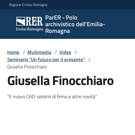
Vai al contenuto
Vai alla navigazione
Vai al footer
Regione Emilia-Romagna
ParER - Polo
ParER -
archivistico dell'Emilia-
Polo
Romagna
archivistico
dell'Emilia-
Romagna
Home
/
Multimedia
/
Video
/
Seminario "Un futuro per il presente"
/
Giusella Finocchiaro
Giusella Finocchiaro
Polo
archivistico
"Il nuovo CAD: sistemi di firma e altre novità"
Archivio
storico
Conservazione