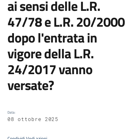
ai sensi delle L.R.
47/78 e L.R. 20/2000
Argomenti
dopo l'entrata in
vigore della L.R.
24/2017 vanno
Contatti
versate?
Seguici
su
Data
:
08 ottobre 2025
Condividi
Vedi azioni