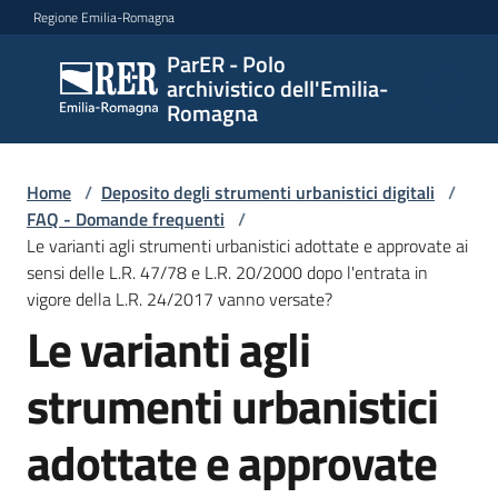
Vai al contenuto
Vai alla navigazione
Vai al footer
Regione Emilia-Romagna
ParER - Polo
ParER -
archivistico dell'Emilia-
Polo
Romagna
archivistico
dell'Emilia-
Romagna
Home
/
Deposito degli strumenti urbanistici digitali
/
FAQ - Domande frequenti
/
Le varianti agli strumenti urbanistici adottate e approvate ai
sensi delle L.R. 47/78 e L.R. 20/2000 dopo l'entrata in
Polo
vigore della L.R. 24/2017 vanno versate?
archivistico
Le varianti agli
Salta al contenuto
strumenti urbanistici
Archivio
storico
adottate e approvate
Conservazione