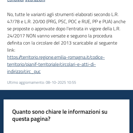
No, tutte le varianti agli strumenti elaborati secondo L.R.
47/78 e L.R. 20/00 (PRG, PSC, POC e RUE, PP e PUA) anche
se proposte o approvate dopo l'entrata in vigore della L.R.
24/2017 NON vanno versate e seguono la procedura
definita con la circolare del 2013 scaricabile al seguente
link:
https://territorio.regione.emilia-romagna.it/codice-
territorio/pianif-territoriale/circolari-e-atti-di-
indirizzo/circ_puc
Ultimo aggiornamento
:
08-10-2025 10:55
Quanto sono chiare le informazioni su
questa pagina?
Valuta da 1 a 5 stelle