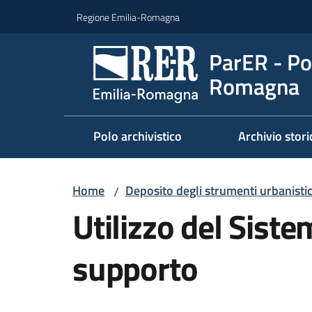
Vai al contenuto
Vai alla navigazione
Vai al footer
Regione Emilia-Romagna
ParER - Pol
Romagna
Polo archivistico
Archivio stori
Home
Deposito degli strumenti urbanistici
/
Utilizzo del Siste
supporto