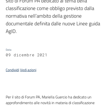
sito di Forum PA dedicato al tema della 
classificazione come obbligo previsto dalla 
normativa nell’ambito della gestione 
Argomenti
documentale definita dalle nuove Linee guida 
AgID.
Data
:
Contatti
09 dicembre 2021
Condividi
Vedi azioni
Seguici
su
Introduzione
Per il sito di Forum PA, Mariella Guercio ha dedicato un
approfondimento alle novità in materia di classificazione