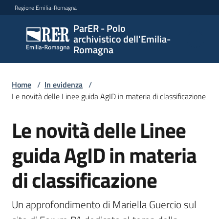
Vai al contenuto
Vai alla navigazione
Vai al footer
Regione Emilia-Romagna
ParER - Polo
ParER -
archivistico dell'Emilia-
Polo
Romagna
archivistico
dell'Emilia-
Romagna
Home
/
In evidenza
/
Le novità delle Linee guida AgID in materia di classificazione
Le novità delle Linee
Salta al contenuto
Polo
archivistico
guida AgID in materia
di classificazione
Archivio
storico
Un approfondimento di Mariella Guercio sul 
Conservazione