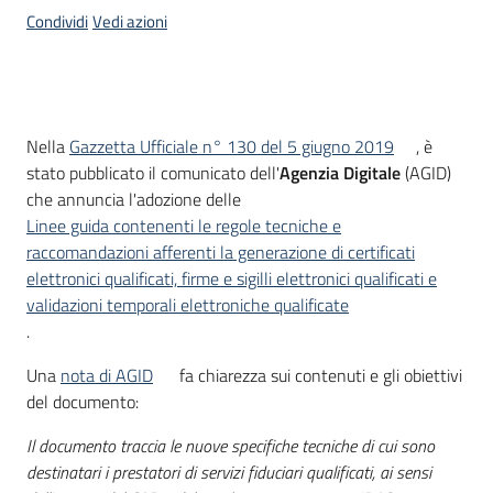
Condividi
Vedi azioni
Introduzione
Nella
Gazzetta Ufficiale n° 130 del 5 giugno 2019
, è
stato pubblicato il comunicato dell'
Agenzia Digitale
(AGID)
che annuncia l'adozione delle
Linee guida contenenti le regole tecniche e
raccomandazioni afferenti la generazione di certificati
elettronici qualificati, firme e sigilli elettronici qualificati e
validazioni temporali elettroniche qualificate
.
Una
nota di AGID
fa chiarezza sui contenuti e gli obiettivi
del documento:
Il documento traccia le nuove specifiche tecniche di cui sono
destinatari i prestatori di servizi fiduciari qualificati, ai sensi