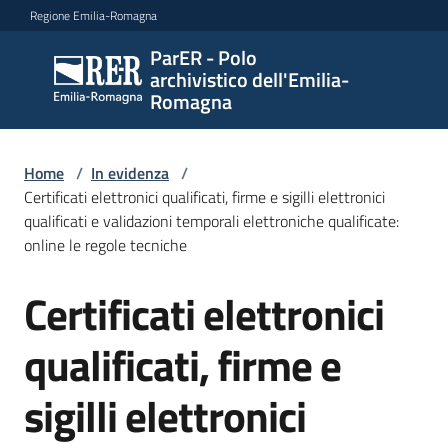
Vai al contenuto
Vai alla navigazione
Vai al footer
Regione Emilia-Romagna
ParER - Polo
ParER -
archivistico dell'Emilia-
Polo
Romagna
archivistico
dell'Emilia-
Romagna
Home
/
In evidenza
/
Certificati elettronici qualificati, firme e sigilli elettronici
qualificati e validazioni temporali elettroniche qualificate:
online le regole tecniche
Polo
archivistico
Certificati elettronici
Salta al contenuto
qualificati, firme e
Archivio
storico
sigilli elettronici
Conservazione