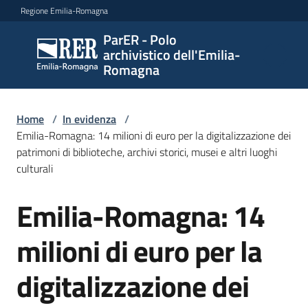
Vai al contenuto
Vai alla navigazione
Vai al footer
Regione Emilia-Romagna
ParER - Polo
ParER -
archivistico dell'Emilia-
Polo
Romagna
archivistico
dell'Emilia-
Romagna
Home
/
In evidenza
/
Emilia-Romagna: 14 milioni di euro per la digitalizzazione dei
patrimoni di biblioteche, archivi storici, musei e altri luoghi
culturali
Polo
archivistico
Emilia-Romagna: 14
Salta al contenuto
milioni di euro per la
Archivio
storico
digitalizzazione dei
Conservazione