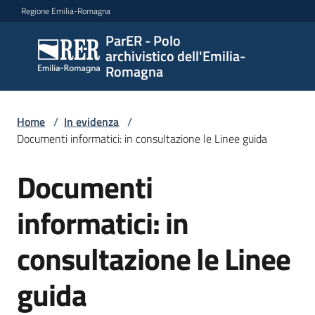
Vai al contenuto
Vai alla navigazione
Vai al footer
Regione Emilia-Romagna
ParER - Polo
ParER -
archivistico dell'Emilia-
Polo
Romagna
archivistico
dell'Emilia-
Romagna
Home
/
In evidenza
/
Documenti informatici: in consultazione le Linee guida
Documenti
Salta al contenuto
Polo
archivistico
informatici: in
consultazione le Linee
Archivio
storico
guida
Conservazione