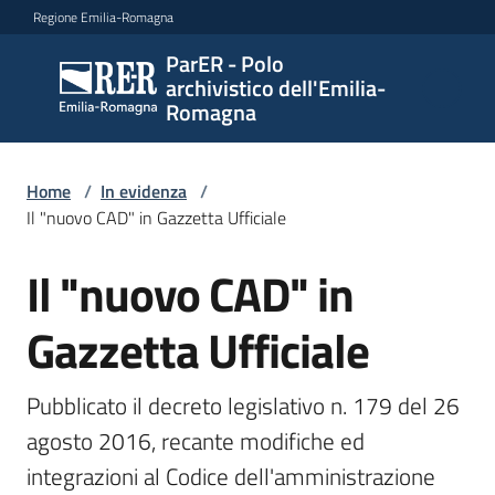
Vai al contenuto
Vai alla navigazione
Vai al footer
Regione Emilia-Romagna
ParER - Polo
ParER -
archivistico dell'Emilia-
Polo
Romagna
archivistico
dell'Emilia-
Romagna
Home
/
In evidenza
/
Il "nuovo CAD" in Gazzetta Ufficiale
Il "nuovo CAD" in
Salta al contenuto
Polo
archivistico
Gazzetta Ufficiale
Archivio
Pubblicato il decreto legislativo n. 179 del 26 
storico
agosto 2016, recante modifiche ed 
integrazioni al Codice dell'amministrazione 
Conservazione