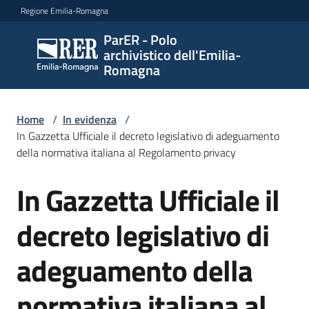
Vai al contenuto
Vai alla navigazione
Vai al footer
Regione Emilia-Romagna
ParER - Polo
ParER -
archivistico dell'Emilia-
Polo
Romagna
archivistico
dell'Emilia-
Romagna
Home
/
In evidenza
/
In Gazzetta Ufficiale il decreto legislativo di adeguamento
della normativa italiana al Regolamento privacy
Polo
In Gazzetta Ufficiale il
Salta al contenuto
archivistico
decreto legislativo di
Archivio
adeguamento della
storico
normativa italiana al
Conservazione