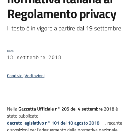
Regolamento privacy
Argomenti
Il testo è in vigore a partire dal 19 settembre
Data
:
13 settembre 2018
Contatti
Condividi
Vedi azioni
Seguici
su
Introduzione
Nella
Gazzetta Ufficiale n° 205 del 4 settembre 2018
è
stato pubblicato il
decreto legislativo n° 101 del 10 agosto 2018
, recante
disposizioni per l'adeguamento della normativa nazionale