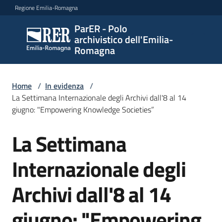
Vai al contenuto
Vai alla navigazione
Vai al footer
Regione Emilia-Romagna
ParER - Polo
ParER -
archivistico dell'Emilia-
Polo
Romagna
archivistico
dell'Emilia-
Romagna
Home
/
In evidenza
/
La Settimana Internazionale degli Archivi dall'8 al 14
giugno: "Empowering Knowledge Societies”
Polo
La Settimana
Salta al contenuto
archivistico
Internazionale degli
Archivio
Archivi dall'8 al 14
storico
giugno: "Empowering
Conservazione