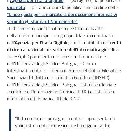
Introduzione
L’
Agenzia per l’Italia Digitale
(ex DigitPA) ha pubblicato
una nota
per annunciare la pubblicazione on line delle
“Linee guida per la marcatura dei documenti normativi
secondo gli standard Normeinrete”
. Il documento, specifica il testo, è stato realizzato
nell’ambito di uno specifico gruppo di lavoro coordinato
dall’
Agenzia per l’Italia Digitale
, con il contributo dei
centri
di ricerca nazionali nel settore dell’informatica giuridica
.
Tra essi, il Dipartimento di scienze dell'informazione
dell'Università degli Studi di Bologna, il Centro
Interdipartimentale di ricerca in Storia del diritto, Filosofia e
Sociologia del diritto e Informatica Giuridica (CIRSFID)
dell'Università degli Studi di Bologna, l’Istituto di Teoria e
Tecniche dell’Informazione Giuridica (ITTIG) e l’Istituto di
informatica e telematica (IIT) del CNR.
“Il documento – prosegue la nota – rappresenta un
valido strumento per assicurare l’omogeneità dei