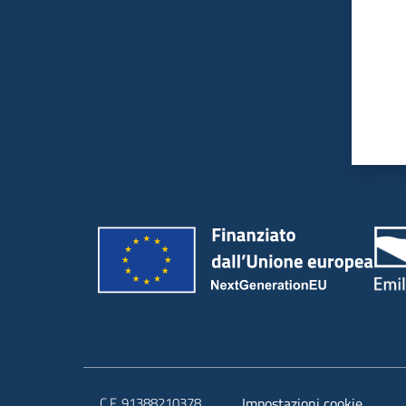
C.F. 91388210378
Impostazioni cookie