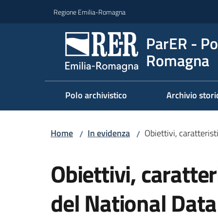
Vai al contenuto
Vai alla navigazione
Vai al footer
Regione Emilia-Romagna
ParER - Pol
Romagna
Polo archivistico
Archivio stori
Home
In evidenza
Obiettivi, caratteri
/
/
Salta al contenuto
Obiettivi, caratte
del National Data