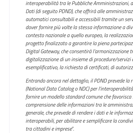
interoperabilità tra le Pubbliche Amministrazioni,
Dati (di seguito PDND), che offrirà alle amministrazi
automatici consultabili e accessibili tramite un serv
dover fornire più volte la stessa informazione a di
contesto nazionale a quello europeo, la realizzaz
progetto finalizzato a garantire la piena partecipazion
Digital Gateway, che consentirà l’armonizzazione tr
digitalizzazione di un insieme di procedure/servizi d
esemplificativo, la richiesta di certificati, di autorizz
Entrando ancora nel dettaglio, il PDND prevede la 
(National Data Catalog o NDC) per l’interoperabilità 
fornire un modello standard comune che favorisca l
comprensione delle informazioni tra le amministrazi
generale, che prevede di rendere i dati e le informazi
interoperabili, per abilitare e semplificare la condi
tra cittadini e imprese
”.