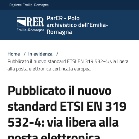
Vai al contenuto
Vai alla navigazione
Vai al footer
Regione Emilia-Romagna
ParER - Polo
ParER -
archivistico dell'Emilia-
Polo
Romagna
archivistico
dell'Emilia-
Romagna
Home
/
In evidenza
/
Pubblicato il nuovo standard ETSI EN 319 532-4: via libera
alla posta elettronica certificata europea
Polo
Pubblicato il nuovo
Salta al contenuto
archivistico
standard ETSI EN 319
Archivio
532-4: via libera alla
storico
posta elettronica
Conservazione