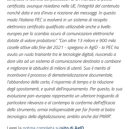
certificata, ovunque risiedano nella UE, l’integrità del contenuto
nonché data e ora d’invio e ricezione dei messaggi. In questo
modo l’italiana PEC si evolverà in un sistema di recapito
elettronico certificato qualificato utilizzabile anche a livello
europeo per lo scambio sicuro di comunicazioni elettroniche
dotate di valore probatorio”. “Con oltre 13 milioni e 900 mila
caselle attive alla fine del 2021 - spiegano in AgID - la PEC ha
avuto un ruolo trainante tra le tecnologie digitali, riuscendo a
dare vita ad un sistema di comunicazione destinato a cambiare
e migliorare le abitudini di milioni di utenti. Suo il merito di
incentivare il processo di dematerializzazione documentale,
l’abbandono della carta, il risparmio di tempo e la riduzione
degli spostamenti, e quindi dell’inquinamento. Per questo, la sua
evoluzione pan-europea rappresenta un ulteriore traguardo di
particolare rilevanza e al contempo la conferma dell'efficacia
dello strumento, ormai indispensabile per far fronte al balzo
tecnologico della digitalizzazione, ambìto anche dal PNRR
”.
Leggi la
notizia completa sul
sito di AgID
.