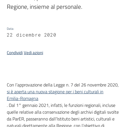
Regione, insieme al personale.
Argomenti
Data
:
22 dicembre 2020
Condividi
Vedi azioni
Contatti
Introduzione
Con l’approvazione della Legge n. 7 del 26 novembre 2020,
Seguici
si è aperta una nuova stagione per i beni culturali in
su
Emilia-Romagna
. Dal 1° gennaio 2021, infatti, le funzioni regionali, incluse
quelle relative alla conservazione degli archivi digitali svolte
da ParER, passeranno dall’Istituto beni artistici, culturali e
naturali direttamente alla Regione, con l’obiettivo di