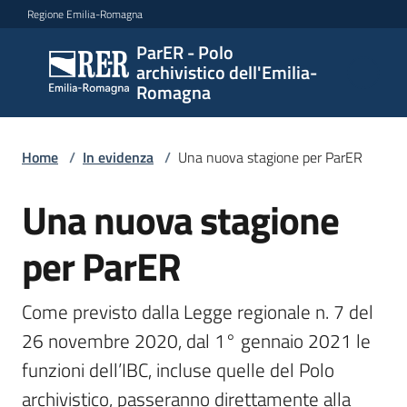
Vai al contenuto
Vai alla navigazione
Vai al footer
Regione Emilia-Romagna
ParER - Polo
ParER -
archivistico dell'Emilia-
Polo
Romagna
archivistico
dell'Emilia-
Romagna
Home
/
In evidenza
/
Una nuova stagione per ParER
Una nuova stagione
Salta al contenuto
Polo
per ParER
archivistico
Come previsto dalla Legge regionale n. 7 del 
Archivio
26 novembre 2020, dal 1° gennaio 2021 le 
storico
funzioni dell’IBC, incluse quelle del Polo 
archivistico, passeranno direttamente alla 
Conservazione