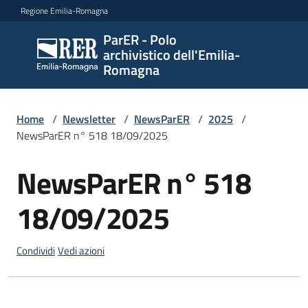
Vai al contenuto
Vai alla navigazione
Vai al footer
Regione Emilia-Romagna
ParER - Polo
ParER -
archivistico dell'Emilia-
Polo
Romagna
archivistico
dell'Emilia-
Romagna
Home
/
Newsletter
/
NewsParER
/
2025
/
NewsParER n° 518 18/09/2025
NewsParER n° 518
Salta al contenuto
Polo
archivistico
18/09/2025
Archivio
Condividi
Vedi azioni
storico
Conservazione