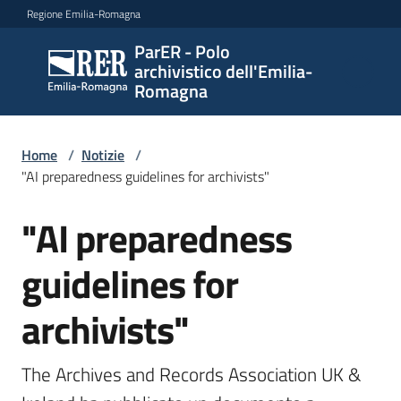
Vai al contenuto
Vai alla navigazione
Vai al footer
Regione Emilia-Romagna
ParER - Polo
ParER -
archivistico dell'Emilia-
Polo
Romagna
archivistico
dell'Emilia-
Romagna
Home
/
Notizie
/
"AI preparedness guidelines for archivists"
"AI preparedness
Salta al contenuto
Polo
archivistico
guidelines for
archivists"
Archivio
storico
The Archives and Records Association UK & 
Conservazione