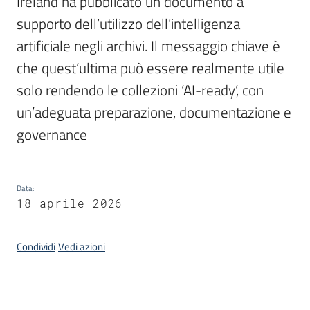
Ireland ha pubblicato un documento a 
supporto dell’utilizzo dell’intelligenza 
artificiale negli archivi. Il messaggio chiave è 
Argomenti
che quest’ultima può essere realmente utile 
solo rendendo le collezioni ‘AI-ready’, con 
un’adeguata preparazione, documentazione e 
governance
Contatti
Data
:
18 aprile 2026
Seguici
su
Condividi
Vedi azioni