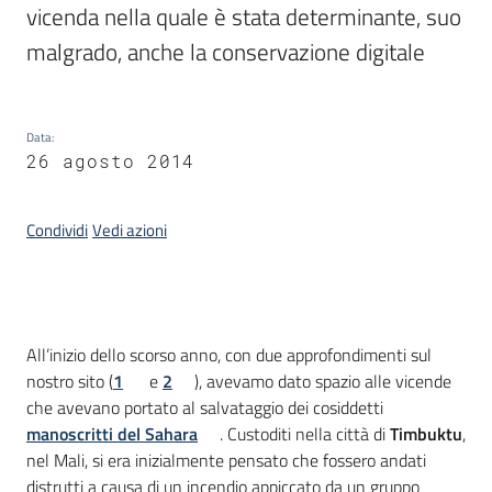
vicenda nella quale è stata determinante, suo 
malgrado, anche la conservazione digitale
Argomenti
Data
:
26 agosto 2014
Condividi
Vedi azioni
Contatti
Seguici
Introduzione
All’inizio dello scorso anno, con due approfondimenti sul
su
nostro sito (
1
e
2
), avevamo dato spazio alle vicende
che avevano portato al salvataggio dei cosiddetti
manoscritti del Sahara
. Custoditi nella città di
Timbuktu
,
nel Mali, si era inizialmente pensato che fossero andati
distrutti a causa di un incendio appiccato da un gruppo