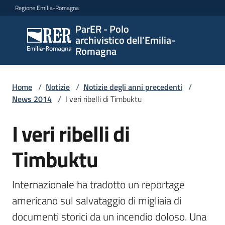
Vai al contenuto
Vai alla navigazione
Vai al footer
Regione Emilia-Romagna
ParER - Polo
ParER -
archivistico dell'Emilia-
Polo
Romagna
archivistico
dell'Emilia-
Romagna
Home
/
Notizie
/
Notizie degli anni precedenti
/
News 2014
/
I veri ribelli di Timbuktu
I veri ribelli di
Salta al contenuto
Polo
archivistico
Timbuktu
Archivio
Internazionale ha tradotto un reportage 
storico
americano sul salvataggio di migliaia di 
documenti storici da un incendio doloso. Una 
Conservazione