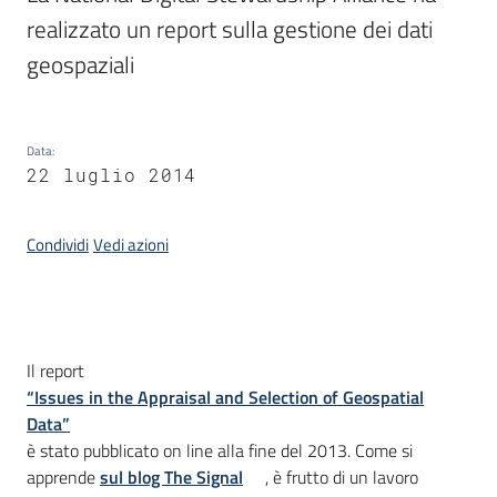
realizzato un report sulla gestione dei dati 
geospaziali
Argomenti
Data
:
22 luglio 2014
Condividi
Vedi azioni
Contatti
Seguici
Introduzione
Il report
su
“Issues in the Appraisal and Selection of Geospatial
Data”
è stato pubblicato on line alla fine del 2013. Come si
apprende
sul blog The Signal
, è frutto di un lavoro