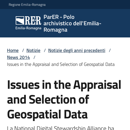
Vai al contenuto
Vai alla navigazione
Vai al footer
Regione Emilia-Romagna
ParER - Polo
ParER -
archivistico dell'Emilia-
Polo
Romagna
archivistico
dell'Emilia-
Romagna
Home
/
Notizie
/
Notizie degli anni precedenti
/
News 2014
/
Issues in the Appraisal and Selection of Geospatial Data
Polo
Issues in the Appraisal
Salta al contenuto
archivistico
and Selection of
Archivio
Geospatial Data
storico
La National Digital Stewardship Alliance ha 
Conservazione