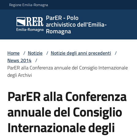
Vai al contenuto
Vai alla navigazione
Vai al footer
Regione Emilia-Romagna
ParER - Polo
ParER -
archivistico dell'Emilia-
Polo
Romagna
archivistico
dell'Emilia-
Romagna
Home
/
Notizie
/
Notizie degli anni precedenti
/
News 2014
/
ParER alla Conferenza annuale del Consiglio Internazionale
degli Archivi
Polo
archivistico
ParER alla Conferenza
Salta al contenuto
annuale del Consiglio
Archivio
storico
Internazionale degli
Conservazione