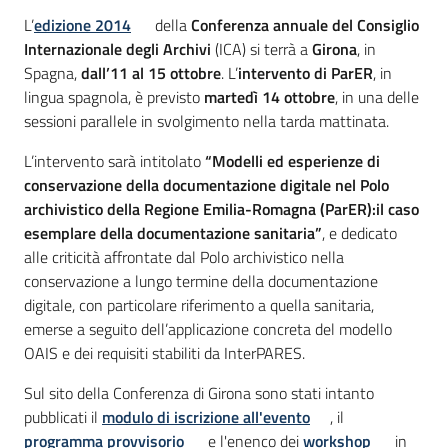
Introduzione
L’
edizione 2014
della
Conferenza annuale del Consiglio
Internazionale degli Archivi
(ICA) si terrà a
Girona
, in
Spagna,
dall’11 al 15 ottobre
. L’
intervento di ParER
, in
lingua spagnola, è previsto
martedì 14 ottobre
, in una delle
sessioni parallele in svolgimento nella tarda mattinata.
L’intervento sarà intitolato
“Modelli ed esperienze di
conservazione della documentazione digitale nel Polo
archivistico della Regione Emilia-Romagna (ParER):il caso
esemplare della documentazione sanitaria”
, e dedicato
alle criticità affrontate dal Polo archivistico nella
conservazione a lungo termine della documentazione
digitale, con particolare riferimento a quella sanitaria,
emerse a seguito dell’applicazione concreta del modello
OAIS e dei requisiti stabiliti da InterPARES.
Sul sito della Conferenza di Girona sono stati intanto
pubblicati il
modulo di iscrizione all'evento
, il
programma provvisorio
e l'enenco dei
workshop
in