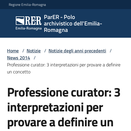
Vai al contenuto
Vai alla navigazione
Vai al footer
Regione Emilia-Romagna
ParER - Polo
ParER -
archivistico dell'Emilia-
Polo
Romagna
archivistico
dell'Emilia-
Romagna
Home
/
Notizie
/
Notizie degli anni precedenti
/
News 2014
/
Professione curator: 3 interpretazioni per provare a definire
un concetto
Polo
archivistico
Professione curator: 3
Salta al contenuto
interpretazioni per
Archivio
storico
provare a definire un
Conservazione