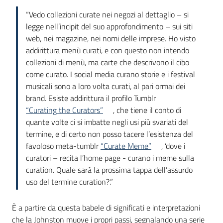
“Vedo collezioni curate nei negozi al dettaglio – si
legge nell’incipit del suo approfondimento – sui siti
web, nei magazine, nei nomi delle imprese. Ho visto
addirittura menù curati, e con questo non intendo
collezioni di menù, ma carte che descrivono il cibo
come curato. I social media curano storie e i festival
musicali sono a loro volta curati, al pari ormai dei
brand. Esiste addirittura il profilo Tumblr
“Curating the Curators”
, che tiene il conto di
quante volte ci si imbatte negli usi più svariati del
termine, e di certo non posso tacere l’esistenza del
favoloso meta-tumblr
“Curate Meme”
, ‘dove i
curatori – recita l’home page - curano i meme sulla
curation. Quale sarà la prossima tappa dell’assurdo
uso del termine curation?.”
È a partire da questa babele di significati e interpretazioni
che la Johnston muove i propri passi, segnalando una serie