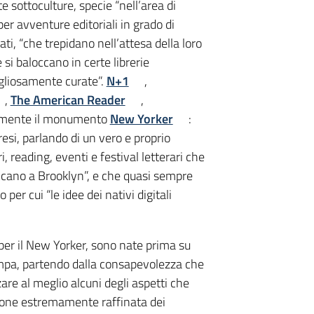
e sottoculture, specie “nell’area di
 per avventure editoriali in grado di
ati, “che trepidano nell’attesa della loro
he si baloccano in certe librerie
igliosamente curate”.
N+1
,
,
The American Reader
,
mente il monumento
New Yorker
:
resi, parlando di un vero e proprio
 reading, eventi e festival letterari che
occano a Brooklyn”, e che quasi sempre
per cui “le idee dei nativi digitali
per il New Yorker, sono nate prima su
pa, partendo dalla consapevolezza che
re al meglio alcuni degli aspetti che
ezione estremamente raffinata dei