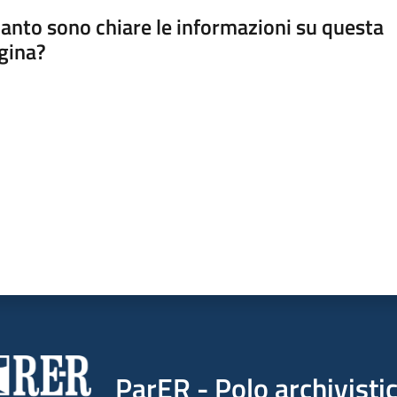
anto sono chiare le informazioni su questa
gina?
a da 1 a 5 stelle
ParER - Polo archivist