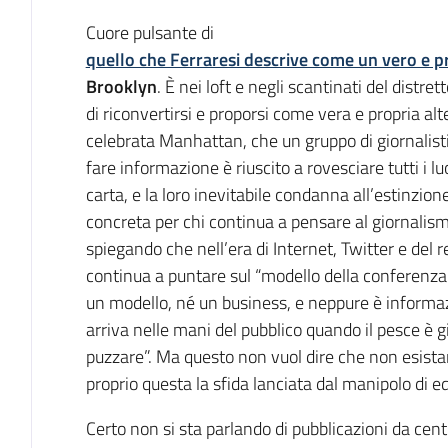
Introduzione
Cuore pulsante di
quello che Ferraresi descrive come un vero e p
Brooklyn
. È nei loft e negli scantinati del distre
di riconvertirsi e proporsi come vera e propria alt
celebrata Manhattan, che un gruppo di giornalisti,
fare informazione è riuscito a rovesciare tutti i lu
carta, e la loro inevitabile condanna all’estinzi
concreta per chi continua a pensare al giornalis
spiegando che nell’era di Internet, Twitter e del re
continua a puntare sul “modello della conferenza
un modello, né un business, e neppure è informa
arriva nelle mani del pubblico quando il pesce è g
puzzare”. Ma questo non vuol dire che non esistano
proprio questa la sfida lanciata dal manipolo di ed
Certo non si sta parlando di pubblicazioni da centin