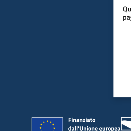
Qu
pa
Valut