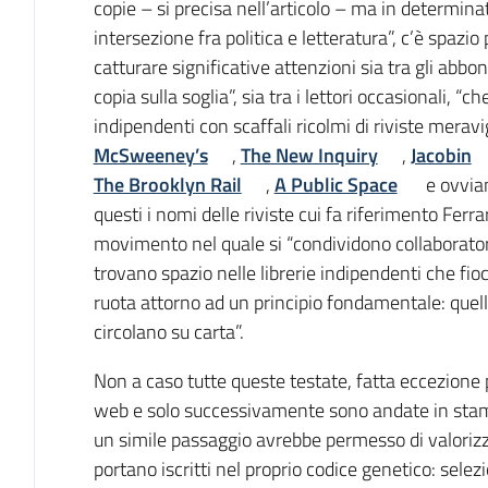
copie – si precisa nell’articolo – ma in determinat
intersezione fra politica e letteratura”, c’è spazio
catturare significative attenzioni sia tra gli abbon
copia sulla soglia”, sia tra i lettori occasionali, “c
indipendenti con scaffali ricolmi di riviste merav
McSweeney’s
,
The New Inquiry
,
Jacobin
The Brooklyn Rail
,
A Public Space
e ovvia
questi i nomi delle riviste cui fa riferimento Ferra
movimento nel quale si “condividono collaboratori,
trovano spazio nelle librerie indipendenti che fi
ruota attorno ad un principio fondamentale: quello 
circolano su carta”.
Non a caso tutte queste testate, fatta eccezione 
web e solo successivamente sono andate in stam
un simile passaggio avrebbe permesso di valorizza
portano iscritti nel proprio codice genetico: sel