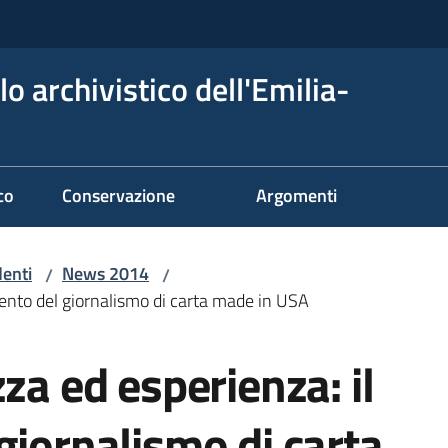
o archivistico dell'Emilia-
co
Conservazione
Argomenti
denti
News 2014
/
/
mento del giornalismo di carta made in USA
za ed esperienza: il
giornalismo di carta