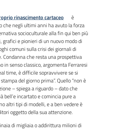
roprio rinascimento cartaceo
è
tto che negli ultimi anni ha avuto la forza
ernativa socioculturale alla fin qui ben più
 grafici e pionieri di un nuovo modo di
oghi comuni sulla crisi dei giornali di
one. Condanna che resta una prospettiva
mo in senso classico, argomenta Ferraresi
al time, è difficile sopravvivere se si
 stampa del giorno prima”. Quello “non è
zione – spiega a riguardo – dato che
ià bell’e incartato e comincia pure a
 altri tipi di modelli, e a ben vedere è
itori oggetto della sua attenzione.
aia di migliaia o addirittura milioni di