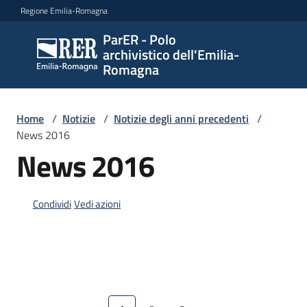
Vai al contenuto
Vai alla navigazione
Vai al footer
Regione Emilia-Romagna
ParER - Polo
ParER -
archivistico dell'Emilia-
Polo
Romagna
archivistico
dell'Emilia-
Romagna
Home
/
Notizie
/
Notizie degli anni precedenti
/
News 2016
News 2016
Polo
archivistico
Condividi
Vedi azioni
Archivio
storico
Conservazione