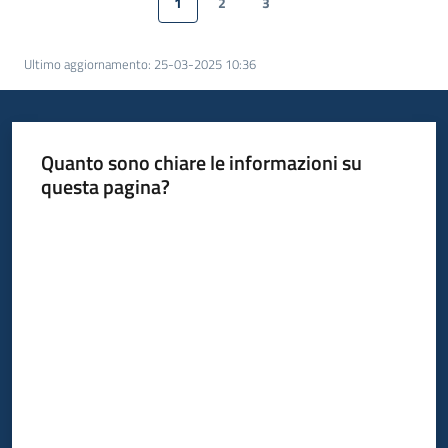
1
2
3
Pagina precedente
Pagina
Pagina
Pagina
Pagina successiva
Ultimo aggiornamento
:
25-03-2025 10:36
Argomenti
Quanto sono chiare le informazioni su
questa pagina?
Valuta da 1 a 5 stelle
Contatti
Seguici
su