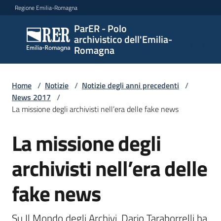
Vai al contenuto
Vai alla navigazione
Vai al footer
Regione Emilia-Romagna
ParER - Polo
ParER -
archivistico dell'Emilia-
Polo
Romagna
archivistico
dell'Emilia-
Romagna
Home
/
Notizie
/
Notizie degli anni precedenti
/
News 2017
/
La missione degli archivisti nell’era delle fake news
Polo
La missione degli
Salta al contenuto
archivistico
archivisti nell’era delle
Archivio
fake news
storico
Su Il Mondo degli Archivi, Dario Taraborrelli ha 
Conservazione