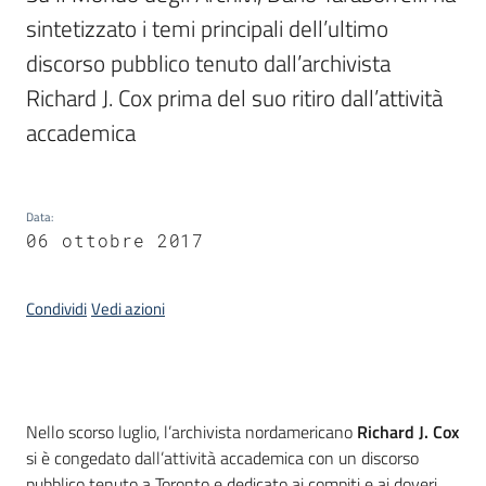
sintetizzato i temi principali dell’ultimo 
discorso pubblico tenuto dall’archivista 
Argomenti
Richard J. Cox prima del suo ritiro dall’attività 
accademica
Data
:
06 ottobre 2017
Contatti
Condividi
Vedi azioni
Seguici
su
Introduzione
Nello scorso luglio, l’archivista nordamericano
Richard J. Cox
si è congedato dall’attività accademica con un discorso
pubblico tenuto a Toronto e dedicato ai compiti e ai doveri