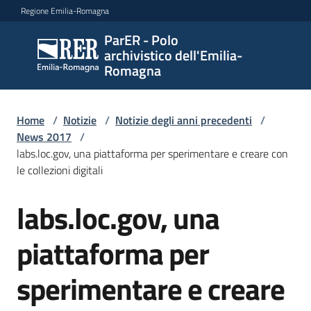
Vai al contenuto
Vai alla navigazione
Vai al footer
Regione Emilia-Romagna
ParER - Polo
ParER -
archivistico dell'Emilia-
Polo
Romagna
archivistico
dell'Emilia-
Romagna
Home
/
Notizie
/
Notizie degli anni precedenti
/
News 2017
/
labs.loc.gov, una piattaforma per sperimentare e creare con
le collezioni digitali
Polo
archivistico
labs.loc.gov, una
Salta al contenuto
piattaforma per
Archivio
storico
sperimentare e creare
Conservazione