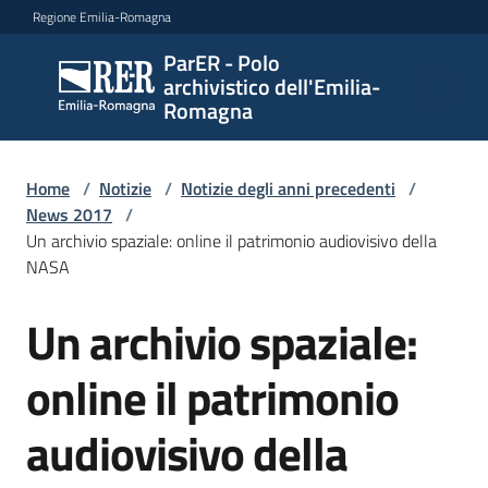
Vai al contenuto
Vai alla navigazione
Vai al footer
Regione Emilia-Romagna
ParER - Polo
ParER -
archivistico dell'Emilia-
Polo
Romagna
archivistico
dell'Emilia-
Romagna
Home
/
Notizie
/
Notizie degli anni precedenti
/
News 2017
/
Un archivio spaziale: online il patrimonio audiovisivo della
NASA
Polo
archivistico
Un archivio spaziale:
Salta al contenuto
online il patrimonio
Archivio
storico
audiovisivo della
Conservazione