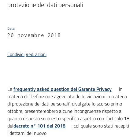
protezione dei dati personali
Argomenti
Data
:
20 novembre 2018
Condividi
Vedi azioni
Contatti
Introduzione
Le
frequently asked question del Garante Privacy
in
Seguici
materia di “Definizione agevolata delle violazioni in materia
su
di protezione dei dati personali”, divulgate lo scorso primo
ottobre, presenterebbero alcune incongruenze rispetto a
quanto disposto su questo specifico aspetto con l’articolo 18
del
decreto n° 101 del 2018
, col quale sono stati recepiti
i dettami del nuovo