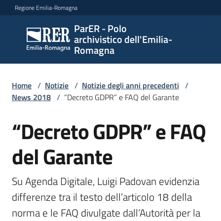
Vai al contenuto
Vai alla navigazione
Vai al footer
Regione Emilia-Romagna
ParER - Polo
ParER -
archivistico dell'Emilia-
Polo
Romagna
archivistico
dell'Emilia-
Romagna
Home
/
Notizie
/
Notizie degli anni precedenti
/
News 2018
/
“Decreto GDPR” e FAQ del Garante
“Decreto GDPR” e FAQ
Salta al contenuto
Polo
archivistico
del Garante
Archivio
Su Agenda Digitale, Luigi Padovan evidenzia 
storico
differenze tra il testo dell’articolo 18 della 
norma e le FAQ divulgate dall’Autorità per la 
Conservazione