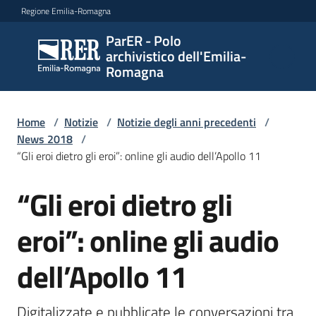
Vai al contenuto
Vai alla navigazione
Vai al footer
Regione Emilia-Romagna
ParER - Polo
ParER -
archivistico dell'Emilia-
Polo
Romagna
archivistico
dell'Emilia-
Romagna
Home
/
Notizie
/
Notizie degli anni precedenti
/
News 2018
/
“Gli eroi dietro gli eroi”: online gli audio dell’Apollo 11
Polo
“Gli eroi dietro gli
Salta al contenuto
archivistico
eroi”: online gli audio
Archivio
dell’Apollo 11
storico
Digitalizzate e pubblicate le conversazioni tra 
Conservazione