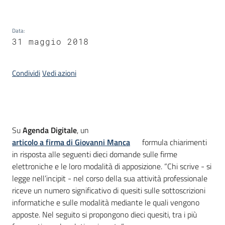
Data
:
Argomenti
31 maggio 2018
Condividi
Vedi azioni
Contatti
Introduzione
Su
Agenda Digitale
, un
articolo a firma di Giovanni Manca
formula chiarimenti
in risposta alle seguenti dieci domande sulle firme
Seguici
elettroniche e le loro modalità di apposizione. “Chi scrive - si
su
legge nell’incipit - nel corso della sua attività professionale
riceve un numero significativo di quesiti sulle sottoscrizioni
informatiche e sulle modalità mediante le quali vengono
apposte. Nel seguito si propongono dieci quesiti, tra i più