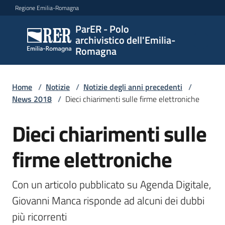
Vai al contenuto
Vai alla navigazione
Vai al footer
Regione Emilia-Romagna
ParER - Polo
ParER -
archivistico dell'Emilia-
Polo
Romagna
archivistico
dell'Emilia-
Romagna
Home
/
Notizie
/
Notizie degli anni precedenti
/
News 2018
/
Dieci chiarimenti sulle firme elettroniche
Dieci chiarimenti sulle
Salta al contenuto
Polo
archivistico
firme elettroniche
Archivio
Con un articolo pubblicato su Agenda Digitale, 
storico
Giovanni Manca risponde ad alcuni dei dubbi 
più ricorrenti
Conservazione