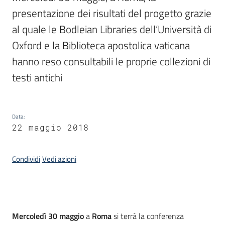
presentazione dei risultati del progetto grazie 
al quale le Bodleian Libraries dell’Università di 
Argomenti
Oxford e la Biblioteca apostolica vaticana 
hanno reso consultabili le proprie collezioni di 
testi antichi
Contatti
Data
:
22 maggio 2018
Seguici
Condividi
Vedi azioni
su
Introduzione
Mercoledì 30 maggio
a
Roma
si terrà la conferenza