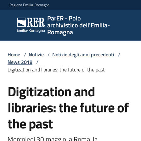
Vai al contenuto
Vai alla navigazione
Vai al footer
Regione Emilia-Romagna
ParER - Polo
ParER -
archivistico dell'Emilia-
Polo
Romagna
archivistico
dell'Emilia-
Romagna
Home
/
Notizie
/
Notizie degli anni precedenti
/
News 2018
/
Digitization and libraries: the future of the past
Polo
Digitization and
Salta al contenuto
archivistico
libraries: the future of
Archivio
the past
storico
Mercoledì 30 maggio, a Roma, la 
Conservazione