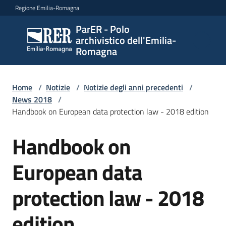
Vai al contenuto
Vai alla navigazione
Vai al footer
Regione Emilia-Romagna
ParER - Polo
ParER -
archivistico dell'Emilia-
Polo
Romagna
archivistico
dell'Emilia-
Romagna
Home
/
Notizie
/
Notizie degli anni precedenti
/
News 2018
/
Handbook on European data protection law - 2018 edition
Polo
Handbook on
Salta al contenuto
archivistico
European data
Archivio
protection law - 2018
storico
edition
Conservazione