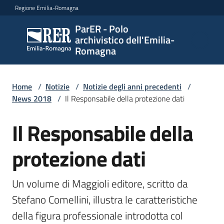
Vai al contenuto
Vai alla navigazione
Vai al footer
Regione Emilia-Romagna
ParER - Polo
ParER -
archivistico dell'Emilia-
Polo
Romagna
archivistico
dell'Emilia-
Romagna
Home
/
Notizie
/
Notizie degli anni precedenti
/
News 2018
/
Il Responsabile della protezione dati
Il Responsabile della
Salta al contenuto
Polo
archivistico
protezione dati
Archivio
Un volume di Maggioli editore, scritto da 
storico
Stefano Comellini, illustra le caratteristiche 
della figura professionale introdotta col 
Conservazione