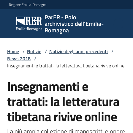
Vai al contenuto
Vai alla navigazione
Vai al footer
Regione Emilia-Romagna
ParER - Polo
ParER -
archivistico dell'Emilia-
Polo
Romagna
archivistico
dell'Emilia-
Romagna
Home
/
Notizie
/
Notizie degli anni precedenti
/
News 2018
/
Insegnamenti e trattati: la letteratura tibetana rivive online
Polo
Insegnamenti e
Salta al contenuto
archivistico
trattati: la letteratura
Archivio
tibetana rivive online
storico
La più ampia collezione di manoscritti e opere 
Conservazione