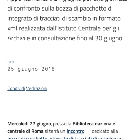
di confronto sulla bozza di pacchetto di 
integrato di tracciati di scambio in formato 
Argomenti
xml realizzata dall’Istituto Centrale per gli 
Archivi e in consultazione fino al 30 giugno
Data
:
05 giugno 2018
Contatti
Condividi
Vedi azioni
Seguici
su
Introduzione
Mercoledì 27 giugno
, presso la
Biblioteca nazionale
centrale di Roma
si terrà un
incontro
dedicato alla
bozza di pacchetto integrato di tracciati di scambio in