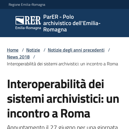
Vai al contenuto
Vai alla navigazione
Vai al footer
Regione Emilia-Romagna
ParER - Polo
ParER -
archivistico dell'Emilia-
Polo
Romagna
archivistico
dell'Emilia-
Romagna
Home
/
Notizie
/
Notizie degli anni precedenti
/
News 2018
/
Interoperabilità dei sistemi archivistici: un incontro a Roma
Polo
Interoperabilità dei
Salta al contenuto
archivistico
sistemi archivistici: un
Archivio
incontro a Roma
storico
Appuntamento il 27 giugno per una giornata 
Conservazione