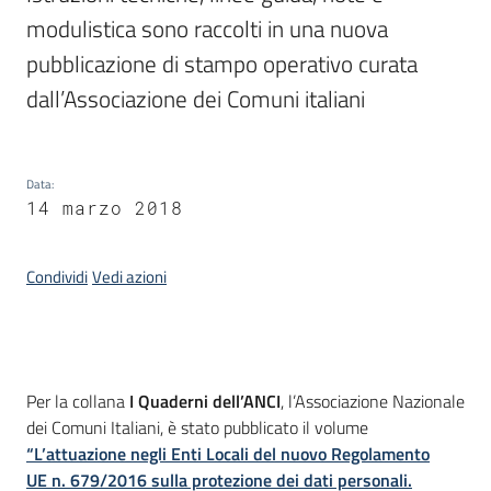
modulistica sono raccolti in una nuova 
pubblicazione di stampo operativo curata 
Argomenti
dall’Associazione dei Comuni italiani
Data
:
14 marzo 2018
Contatti
Condividi
Vedi azioni
Seguici
su
Introduzione
Per la collana
I Quaderni dell’ANCI
, l’Associazione Nazionale
dei Comuni Italiani, è stato pubblicato il volume
“L’attuazione negli Enti Locali del nuovo Regolamento
UE n. 679/2016 sulla protezione dei dati personali.