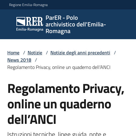
Vai al contenuto
Vai alla navigazione
Vai al footer
Regione Emilia-Romagna
ParER - Polo
ParER -
archivistico dell'Emilia-
Polo
Romagna
archivistico
dell'Emilia-
Romagna
Home
/
Notizie
/
Notizie degli anni precedenti
/
News 2018
/
Regolamento Privacy, online un quaderno dell’ANCI
Polo
Regolamento Privacy,
Salta al contenuto
archivistico
online un quaderno
Archivio
dell’ANCI
storico
Istruzioni tecniche, linee guida, note e 
Conservazione